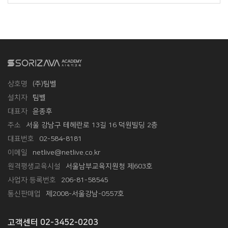
상호명
(주)팀벨
설치자
팀벨
대표자
윤종후
주소
서울 강남구 테헤란로 13길 16 덕원빌딩 2층
대표번호
02-584-8181
이메일
netlive@netlive.co.kr
원격평생교육시설
서울남부교육지원청 제603호
사업자 등록번호
206-81-58545
통신판매업
제2008-서울강남-0557호
고객센터 02-3452-0203