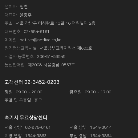
설치자
팀벨
대표자
윤종후
주소
서울 강남구 테헤란로 13길 16 덕원빌딩 2층
대표번호
02-584-8181
이메일
netlive@netlive.co.kr
원격평생교육시설
서울남부교육지원청 제603호
사업자 등록번호
206-81-58545
통신판매업
제2008-서울강남-0557호
고객센터 02-3452-0203
평일
09:00 ~ 20:00
금요일
09:00 ~ 17:00
주말 및 공휴일
휴무
속기사 무료상담센터
서울 강남
02-876-0161
서울 남부
1544-3814
지방 연합
1544-3863
부산 경남
1544-3864