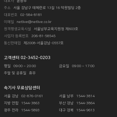
대표자
윤종후
주소
서울 강남구 테헤란로 13길 16 덕원빌딩 2층
대표번호
02-584-8181
이메일
netlive@netlive.co.kr
원격평생교육시설
서울남부교육지원청 제603호
사업자 등록번호
206-81-58545
통신판매업
제2008-서울강남-0557호
고객센터 02-3452-0203
평일
09:00 ~ 20:00
금요일
09:00 ~ 17:00
주말 및 공휴일
휴무
속기사 무료상담센터
서울 강남
02-876-0161
서울 남부
1544-3814
지방 연합
1544-3863
부산 경남
1544-3864
광주 전라
1544-5893
대구 경북
1544-9613