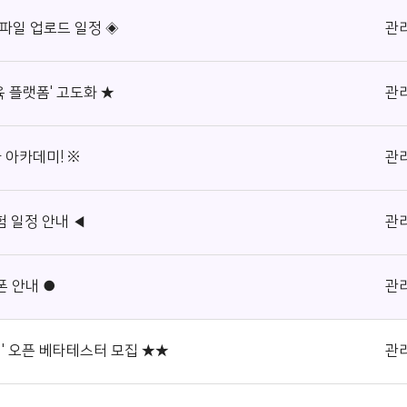
 파일 업로드 일정 ◈
관
육 플랫폼' 고도화 ★
관
 아카데미! ※
관
험 일정 안내 ◀
관
폰 안내 ●
관
' 오픈 베타테스터 모집 ★★
관