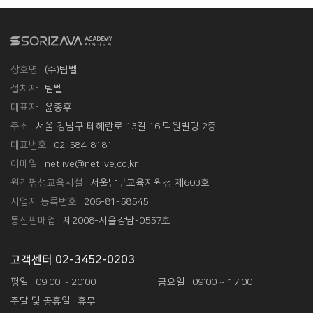
상호명
(주)팀벨
설치자
팀벨
대표자
윤종후
주소
서울 강남구 테헤란로 13길 16 덕원빌딩 2층
대표번호
02-584-8181
이메일
netlive@netlive.co.kr
원격평생교육시설
서울남부교육지원청 제603호
사업자 등록번호
206-81-58545
통신판매업
제2008-서울강남-0557호
고객센터 02-3452-0203
평일
09:00 ~ 20:00
금요일
09:00 ~ 17:00
주말 및 공휴일
휴무