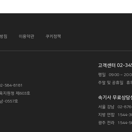
리방침
이용약관
쿠키정책
고객센터 02-34
평일
09:00 ~ 20:
주말 및 공휴일
휴
02-584-8181
육지원청 제603호
속기사 무료상담
남-0557호
서울 강남
02-876
지방 연합
1544-3
광주 전라
1544-5