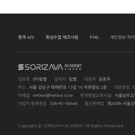
원격 A/S
화상수업 체크사항
FAQ
개인정보 처
상호명
(주)팀벨
설치자
팀벨
대표자
윤종후
주소
서울 강남구 테헤란로 13길 16 덕원빌딩 2층
대표번호
이메일
netlive@netlive.co.kr
원격평생교육시설
서울남부교
사업자 등록번호
206-81-58545
통신판매업
제2008-서울강
Copyright ⓒ
SORIZAVA ACADEMY
All Rights Reserved.